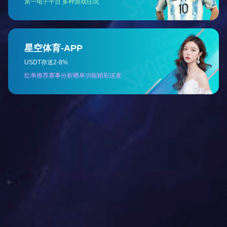
党的二十大主席团举行第二次会议 习近平主持会议
习近平在参加党的二十大广西代表团讨论时强调 心往一处
兴号巨轮乘风破浪扬帆远航
特稿：新征程领路人习近平