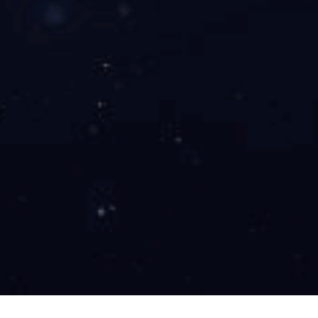
11月21日，国机集团召开党委常委扩大会，认真学习贯
习近平总书记主持召开的中央政治局会议精神，学习贯彻《
为全面建设社会主义现代化
共中央政治局关于加强和维护党中央集中统一领导的若干规
定》（以下简称《若干规定》）和《中共...
非凡十年 国机装备
国机集团学习贯彻党的二十大精神
非凡十年 国机装备