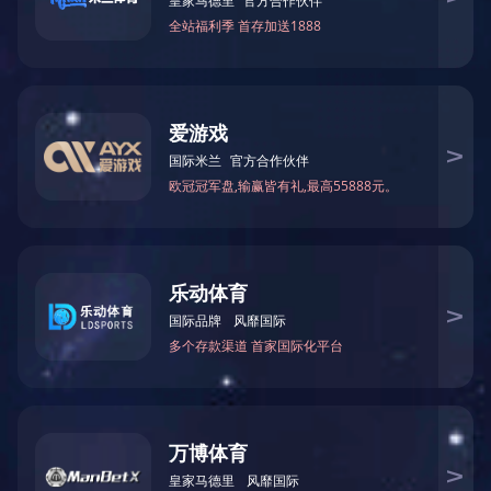
习近平：高举中国特色社会主义伟大旗帜 为全面建设社会主义现