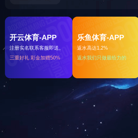
机床工具
电工电站
仪器仪表
环保设备
机械基础件
国机集团网站群 >
英文子站群
装备企业
工贸企业