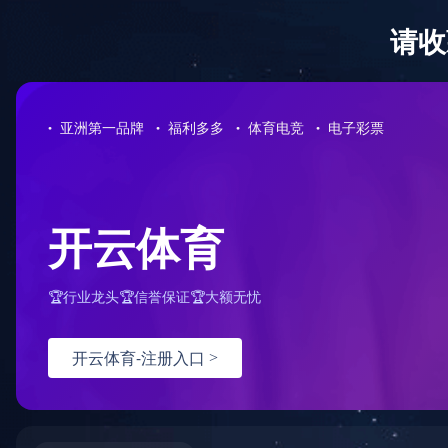
首页
国机产品
核电装备
核电装
拥有强大的核
向国内各大主
重型机械
成功研制国内首
大型铸锻件
难题，形成了
>核电项目锻件
核电装备