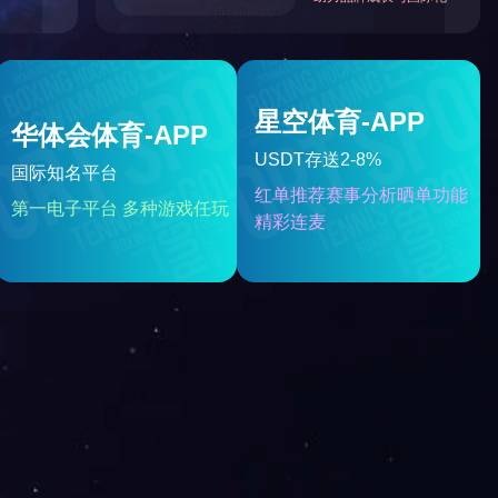
>
热点推荐
内网链接