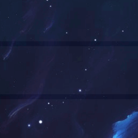
制反应器
CPR1000核电汽轮机半转速转子
CPR1000核电发电机半转
型机械集团公司