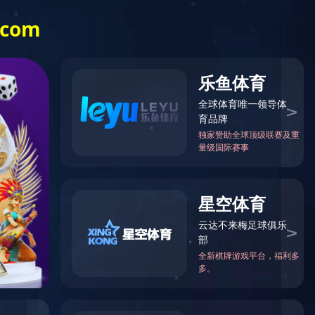
體
|
Global
党的建设
企业文化
人力资源
信息公开
，先后
制造技术