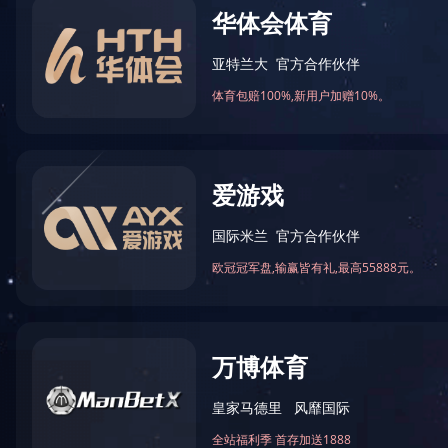
农业机械
纺织机械
工程机械
上海金山石化加氢精
石化通用
业务联络
林业机械
中国第二重
地质装备
动力机械
车辆和零部件