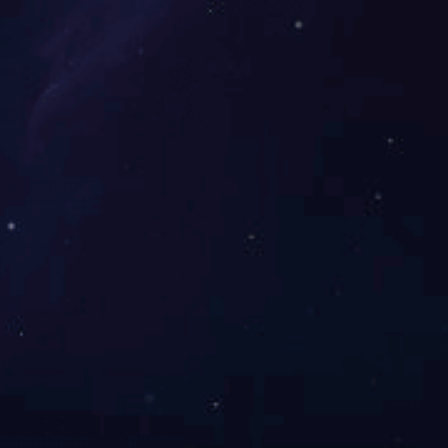
 >
其他语种网站 >
程有限公司
北京起重运输机械设计研究院有限公司
术研究院有限公司
中国联合工程有限公司
究院有限公司
合肥通用机械研究院有限公司