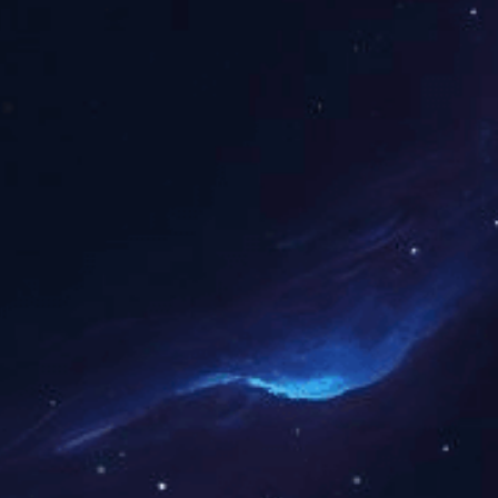
国家企业技术中心
省部级（行业）重点实验室
省部级工程（技术）研究中
心
博士后科研工作站
国家生产促进中心
院士风采
行业服务
检测机构
标准化委员会
企业资质
发改委