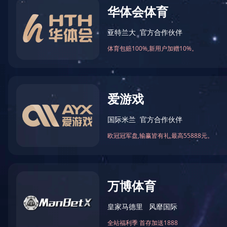
发展战略
技术领域
智能制造及设备
农林机械
重型装备
工程与地质装备
物流装备
能源环保装备
关键基础零部件
特种材料及制品
工程咨询与设计技术
科技动态