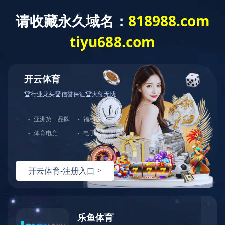
关于国机
首页
新闻中心
人物风采
人物风采
通知公告
集团要闻
重点关注