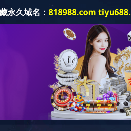
投资者
繁
关于国机
新闻中心
业务领域
国机产品
科技创新
务信息
集团有限公司2024年度重要财务信息
集团有限公司2023年度重要财务信息