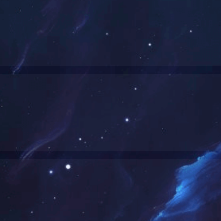
历史新高。苏美达技术公司面向海外建筑及基础设施建设、工业生产等领
铁产业转型升级与国际化发展贡献央企力量。
对复杂多变的国际贸易环境，苏美达技术公司坚持深化国际化布局，提升
造成熟的全球物流服务网络和境外分支机构，深耕区域市场、深化渠道整
、差异化供应链服务解决方案；大力开发国内外优质钢厂资源，锚定重点
可靠、有竞争力的资源保障体系。
达技术公司敏锐洞察全球产业升级趋势，主动优化产品出口结构，布局优
与整体价值。
站登录入口
|
FH在线注册
|
乐竞体育
|
开云app官方在线入口
|
乐竞官网
|
LE
作伙伴高度认可
2026-02-09
建设的柬埔寨上达岱水电站2号机转子吊装完成
2026-02-09