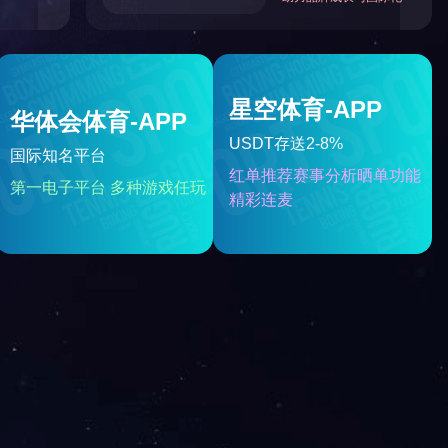
>
热点推荐
内网链接
国机集团在线学习平台
国机集团新闻信息管理平台
国机集团电子采购平台