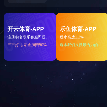
中国重型院承
二重装备研制
国机海南积极
苏福马公司荣
国机集团网站群 >
英文子站群
装备企业
工贸企业
科研院所
中国农业机械化科学研究院集团有限
中国中元国际工
公司
国机集团科学技
机械工业第六设计研究院有限公司
沈阳仪表科学研
甘肃蓝科石化高新装备股份有限公司
国机精工集团股