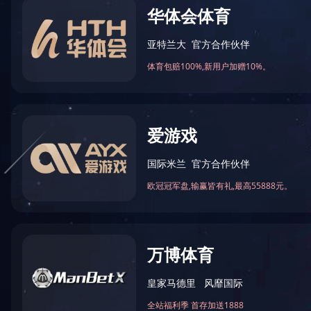
增长488%、创
国资动态
服务，为国内钢
企业动态
近年来，面
等核心市场，打
时政要闻
点，提供定制化
应，形成多元、
人物风采
此外，苏美
媒体关注
务的核心竞争力
专题报道
华体会官方端网
附件：
国资委动态
相关文档：
媒体联络
国机重装获合
中国重机投资