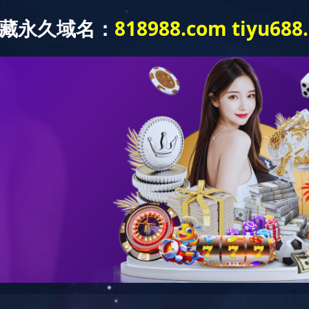
投资者
繁
关于国机
新闻中心
业务领域
国机产品
科技创新
2026
态
苏美达技术公司钢铁单月出口签约量
发布时间：2026-02-13
文章来源： 苏美达股
属企业苏美达国际技术贸易有限公司（以下简称“苏美达技术公司”）钢铁出