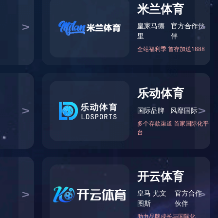
投运
按年份查询
程股份有
纳水厂启
2026
2025
2024
2023
2022
2021
有限公司
2020
下为报道原
2019
2018
2017
2016
2015
光热发
2014
2013
）设计
2012