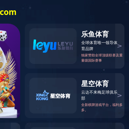
體
|
Global
党的建设
企业文化
人力资源
信息公开
搜索新闻
项目
题报道国机
集团”）承