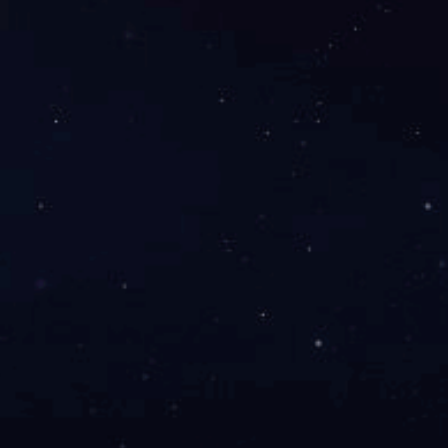
>
热点推荐
内网链接
国机集团在线学习平台
国机集团新闻信息管理平台
国机集团电子采购平台