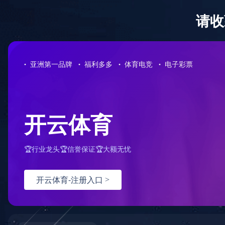
首页
新闻中心
媒体关注
媒体关
通知公告
集团要闻
重点关注